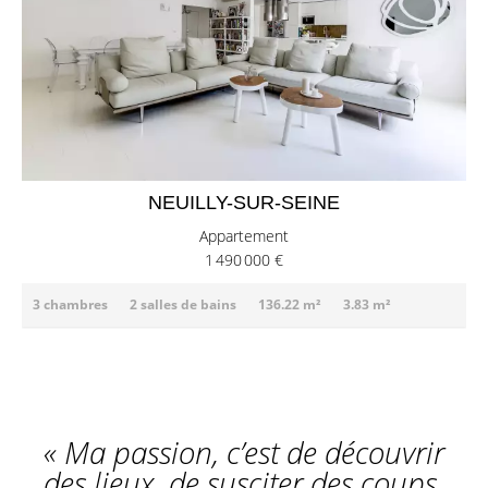
NEUILLY-SUR-SEINE
Appartement
1 490 000 €
3 chambres
2 salles de bains
136.22 m²
3.83 m²
« Ma passion, c’est de découvrir
des lieux, de susciter des coups